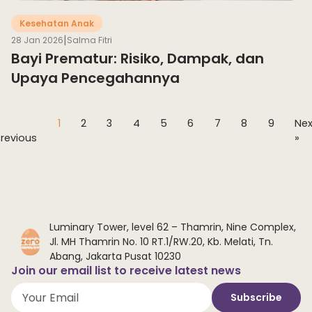
Kesehatan Anak
|
28 Jan 2026
Salma Fitri
Bayi Prematur: Risiko, Dampak, dan
Upaya Pencegahannya
«
1
2
3
4
5
6
7
8
9
Nex
Previous
»
Luminary Tower, level 62 – Thamrin, Nine Complex,
Jl. MH Thamrin No. 10 RT.1/RW.20, Kb. Melati, Tn.
Abang, Jakarta Pusat 10230
Join our email list to receive latest news
Subscribe