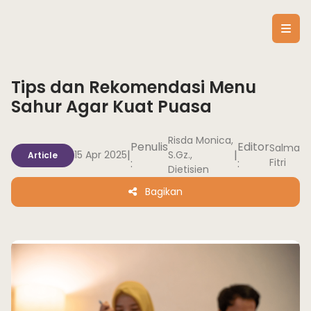
Tips dan Rekomendasi Menu
Sahur Agar Kuat Puasa
Risda Monica,
Penulis
Editor
Salma
|
|
15 Apr 2025
S.Gz.,
Article
:
:
Fitri
Dietisien
Bagikan