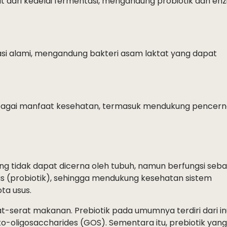
t dari kedelai fermentasi, mengandung probiotik dan en
asi alami, mengandung bakteri asam laktat yang dapat
rbagai manfaat kesehatan, termasuk mendukung pencer
 tidak dapat dicerna oleh tubuh, namun berfungsi seba
us (probiotik), sehingga mendukung kesehatan sistem
ta usus.
serat makanan. Prebiotik pada umumnya terdiri dari inu
to-oligosaccharides (GOS). Sementara itu, prebiotik yan