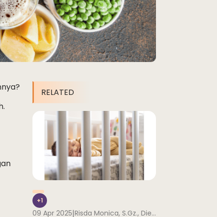
nnya?
RELATED
h.
gan
+1
|
09 Apr 2025
Risda Monica, S.Gz., Dietisien