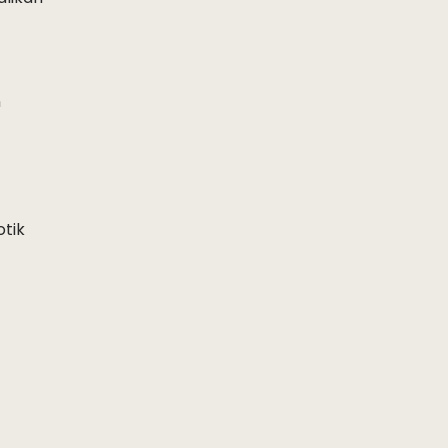
n
tik