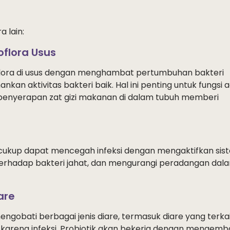
 lain:
flora Usus
flora di usus dengan menghambat pertumbuhan bakteri
an aktivitas bakteri baik. Hal ini penting untuk fungsi 
penyerapan zat gizi makanan di dalam tubuh memberi
 cukup dapat mencegah infeksi dengan mengaktifkan sis
erhadap bakteri jahat, dan mengurangi peradangan dal
are
ngobati berbagai jenis diare, termasuk diare yang terka
 karena infeksi. Probiotik akan bekerja dengan mengemb