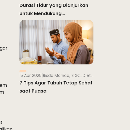
Durasi Tidur yang Dianjurkan
untuk Mendukung
Pertumbuhan Anak
agar
|
15 Apr 2025
Risda Monica, S.Gz., Dietisien
7 Tips Agar Tubuh Tetap Sehat
tem
saat Puasa
am
it
alikan