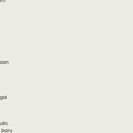
zim
naan
gai
lin,
g baru