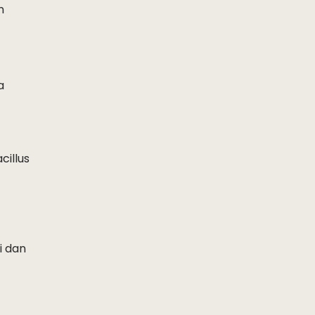
n
a
cillus
i dan