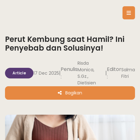
Perut Kembung saat Hamil? Ini
Penyebab dan Solusinya!
Risda
Penulis
Editor
Monica,
Salma
|
|
17 Dec 2025
Article
:
S.Gz.,
:
Fitri
Dietisien
Bagikan