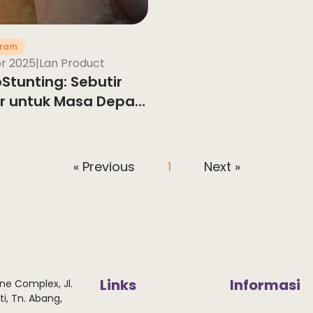
gram
r 2025
|
Lan Product
Stunting: Sebutir
ur untuk Masa Depan
k Indonesia
« Previous
1
Next »
Links
Informasi
ne Complex, Jl.
i, Tn. Abang,