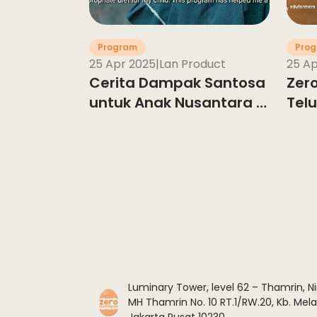
Program
Pro
25 Apr 2025
|
Lan Product
25 Ap
Cerita Dampak Santosa
Zero
untuk Anak Nusantara -
Tel
ZeroStunting.com
Ana
Bermula
Luminary Tower, level 62 – Thamrin, Ni
MH Thamrin No. 10 RT.1/RW.20, Kb. Melat