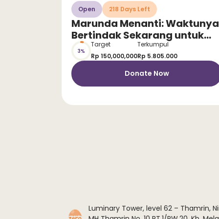
Open
218 Days Left
Marunda Menanti: Waktunya
Bertindak Sekarang untuk
Selamatkan Anak dari
Target
Terkumpul
3%
Stunting!
Rp 150,000,000
Rp 5.805.000
Donate Now
Luminary Tower, level 62 – Thamrin, Ni
MH Thamrin No. 10 RT.1/RW.20, Kb. Melat