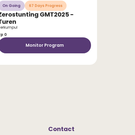
On Going
67 Days Progress
Zerostunting GMT2025 -
Turen
Terkumpul
Rp 0
Monitor Program
Contact