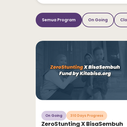
Semua Program
On Going
Cl
On Going
310 Days Progress
ZeroStunting X BisaSembuh