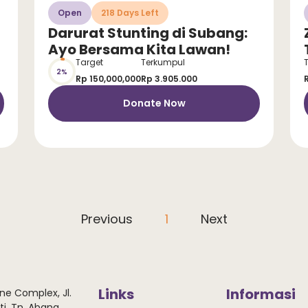
Open
218 Days Left
Darurat Stunting di Subang:
Ayo Bersama Kita Lawan!
Target
Terkumpul
2%
Rp 150,000,000
Rp 3.905.000
Donate Now
Previous
1
Next
Links
Informasi
ne Complex, Jl.
i, Tn. Abang,