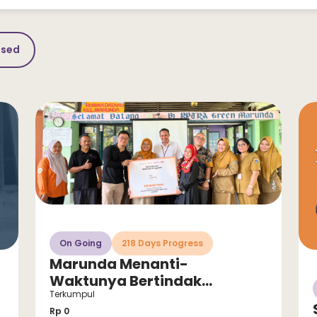
osed
On Going
218 Days Progress
Marunda Menanti-
Waktunya Bertindak
Sekarang untuk Selamatkan
Terkumpul
Anak dari Stunting!
Rp 0