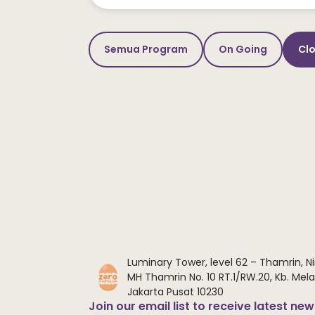
Semua Program
On Going
Cl
Luminary Tower, level 62 – Thamrin, Ni
MH Thamrin No. 10 RT.1/RW.20, Kb. Melat
Jakarta Pusat 10230
Join our email list to receive latest ne