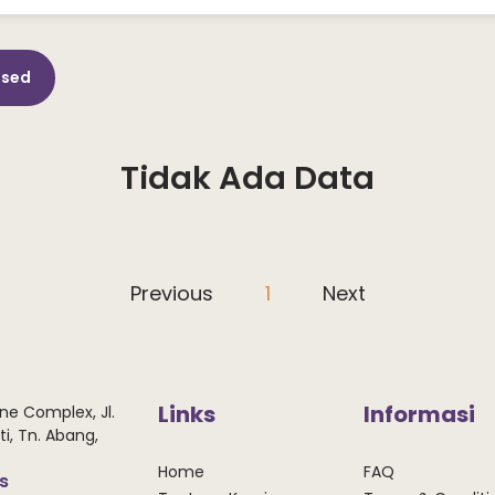
osed
Tidak Ada Data
Previous
1
Next
Links
Informasi
ne Complex, Jl.
i, Tn. Abang,
Home
FAQ
ws