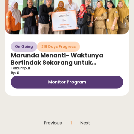
On Going
219 Days Progress
Marunda Menanti- Waktunya
Bertindak Sekarang untuk
Selamatkan Anak dari Stunting!
Terkumpul
Rp 0
Monitor Program
Previous
1
Next