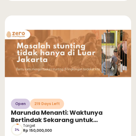
Open
219 Days Left
Marunda Menanti: Waktunya
Bertindak Sekarang untuk
Selamatkan Anak dari Stunting!
Target
3%
Rp 150,000,000