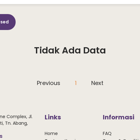
osed
Tidak Ada Data
Previous
1
Next
Links
Informasi
ne Complex, Jl.
i, Tn. Abang,
Home
FAQ
ws