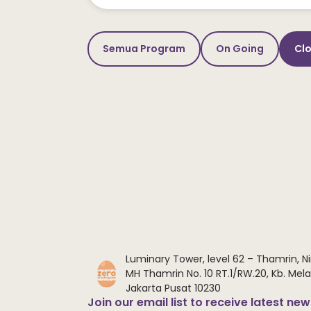
Semua Program
On Going
Cl
Luminary Tower, level 62 – Thamrin, Ni
MH Thamrin No. 10 RT.1/RW.20, Kb. Melat
Jakarta Pusat 10230
Join our email list to receive latest ne