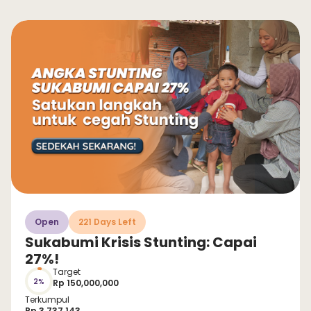
Open
221 Days Left
Sukabumi Krisis Stunting: Capai
27%!
Target
2%
Rp 150,000,000
Terkumpul
Rp 3.737.143