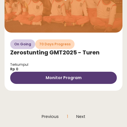
On Going
70 Days Progress
Zerostunting GMT2025 - Turen
Terkumpul
Rp 0
Monitor Program
Previous
1
Next