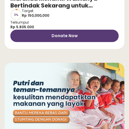
Bertindak Sekarang untuk
Selamatkan Anak dari Stunting!
Target
3%
Rp 150,000,000
Terkumpul
Rp 5.805.000
Donate Now