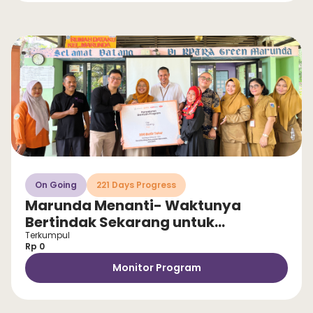
On Going
221 Days Progress
Marunda Menanti- Waktunya
Bertindak Sekarang untuk
Selamatkan Anak dari Stunting!
Terkumpul
Rp 0
Monitor Program