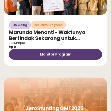
On Going
221 Days Progress
Marunda Menanti- Waktunya
Bertindak Sekarang untuk
Selamatkan Anak dari Stunting!
Terkumpul
Rp 0
Monitor Program