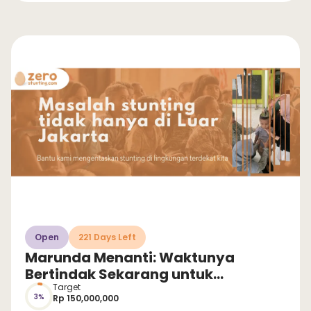
Open
221 Days Left
Marunda Menanti: Waktunya
Bertindak Sekarang untuk
Selamatkan Anak dari Stunting!
Target
3%
Rp 150,000,000