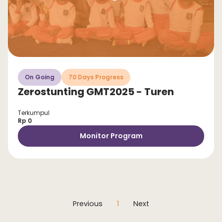
On Going
70 Days Progress
Zerostunting GMT2025 - Turen
Terkumpul
Rp 0
Monitor Program
Previous
1
Next